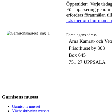
Öppettider:
Varje tisda
För inpassering genom 
erfordras föranmälan ti
Läs mer om hur man anm
Föreningens adress:
Ärna Kamrat- och Vet
Frisörhuset by 303
Box 645
751 27 UPPSALA
Garnisons museet
Garnisons museet
Vägbeskrivning museet