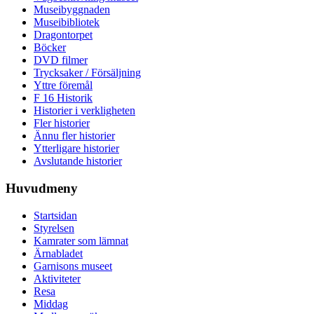
Museibyggnaden
Museibibliotek
Dragontorpet
Böcker
DVD filmer
Trycksaker / Försäljning
Yttre föremål
F 16 Historik
Historier i verkligheten
Fler historier
Ännu fler historier
Ytterligare historier
Avslutande historier
Huvudmeny
Startsidan
Styrelsen
Kamrater som lämnat
Ärnabladet
Garnisons museet
Aktiviteter
Resa
Middag